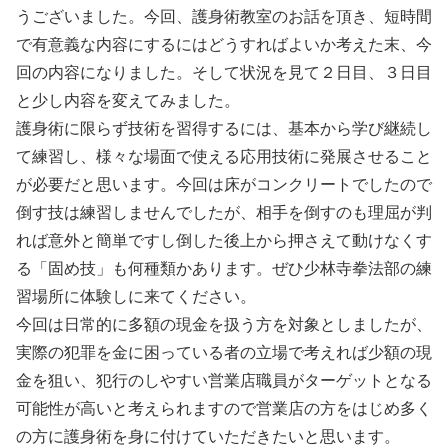
うございました。今回、護身術教室のお話を頂き、短時間
で有意義な内容にするにはどうすればよいか考えた末、今
回の内容になりました。そして状況を見て２日目、３日目
と少し内容を変えてみました。
護身術に限らず技術を習得するには、基本から学び継続し
て練習し、様々な場面で使える応用技術に発展させること
が必要だと思います。今回は床がコンクリートでしたので
倒す技は練習しませんでしたが、相手を倒すのも理屈が判
れば意外と簡単ですし倒した後上から押さえて動けなくす
る「固め技」も何種類かあります。ぜひ少林寺拳法部の練
習場所に体験しに来てください。
今回は日常的に多額の現金を扱う方を対象としましたが、
実際の犯罪を金に困っている者の立場で考えれば少額の現
金を狙い、犯行のしやすい営業店職員がターゲットとなる
可能性が高いと考えられますので営業店の方をはじめ多く
の方に護身術を身に付けていただきたいと思います。