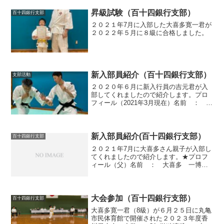
昇級試験（百十四銀行支部）
百十四銀行支部
２０２１年7月に入部した大喜多寛一君が
２０２２年５月に８級に合格しました。
新入部員紹介（百十四銀行支部）
支部活動
２０２０年６月に新入行員の吉元君が入
部してくれましたので紹介します。プロ
フィール（2021年3月現在）名前 ： 吉
元 聖 （ヨシモト ヒジリ）性
別 ： 男年齢 ： ２３歳勤務
先 ： 百十四銀行富田支店出身 ：
小豆島少林寺拳法関係段位 ： ...
新入部員紹介(百十四銀行支部）
百十四銀行支部
２０２１年7月に大喜多さん親子が入部し
てくれましたので紹介します。★プロフ
ィール（父）名前 ： 大喜多 一博
（オオキタ カズヒロ）性別 ： 男年
齢 ： 43歳勤務先 ： 百十四ビジネ
スサービス★プロフィール（子）名
前 ： 大喜多 寛一（オ...
大会参加（百十四銀行支部）
百十四銀行支部
大喜多寛一君（8級）が６月２５日に丸亀
市民体育館で開催された２０２３年度香