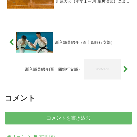
川県大会（小学１～3年単独演武）に出場
しました。少林寺拳法を始めて２年弱で
初めての大会参加。当日はお母様とお姉
さまも応援に駆けつけてくれ多くの期待
を背負っての演武でし...
新入部員紹介（百十四銀行支部）
新入部員紹介(百十四銀行支部）
コメント
コメントを書き込む
ホーム
支部活動