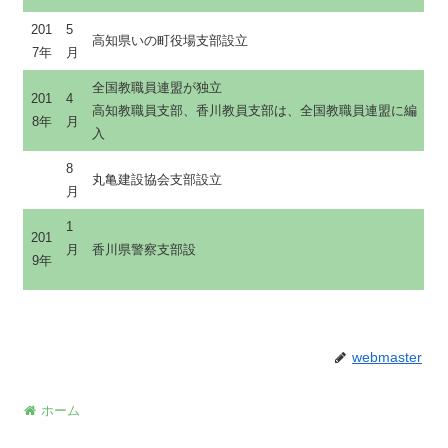
201
5
高知県いの町役場支部設立
7年
月
全国教職員連盟が独立
201
4
高知教職員支部、香川教員支部は、全国教職員連盟に編
8年
月
入
8
丸亀建設協会支部設立
月
1
201
月
香川県警察支部設
9年
webmaster
ホーム