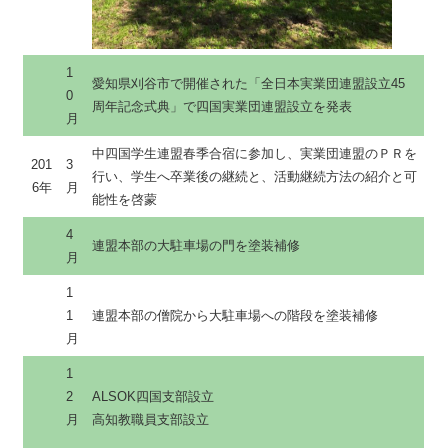
1
愛知県刈谷市で開催された「全日本実業団連盟設立45
0
周年記念式典」で四国実業団連盟設立を発表
月
中四国学生連盟春季合宿に参加し、実業団連盟のＰＲを
201
3
行い、学生へ卒業後の継続と、活動継続方法の紹介と可
6年
月
能性を啓蒙
4
連盟本部の大駐車場の門を塗装補修
月
1
1
連盟本部の僧院から大駐車場への階段を塗装補修
月
1
2
ALSOK四国支部設立
月
高知教職員支部設立