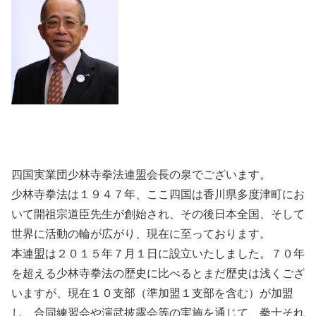
四国実業団少林寺拳法連盟会長の泉でございます。
少林寺拳法は１９４７年、ここ四国は香川県多度津町にお
いて開祖宗道臣先生が創始され、その後日本全国、そして
世界に活動の輪が広がり、現在に至っております。
本連盟は２０１５年７月１日に設立いたしました。７０年
を超える少林寺拳法の歴史に比べるとまだ歴史は浅くござ
いますが、現在１０支部（準加盟１支部を含む）が加盟
し、合同練習会や演武披露会等の実施を通じて、拳士それ