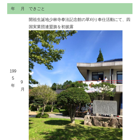
年
月
できごと
開祖生誕地少林寺拳法記念館の草刈り奉仕活動にて、四
国実業団連盟旗を初披露
199
5
9
年
月